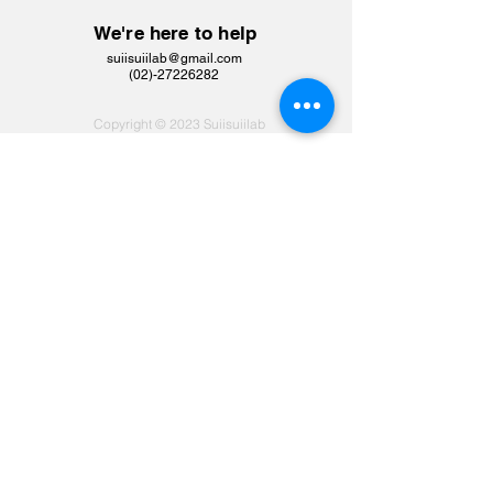
We're here to help
suiisuiilab@gmail.com
​(02)-27226282
Copyright © 2023 Suiisuiilab