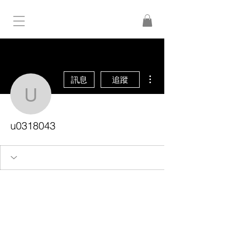
更多動作
訊息
追蹤
u0318043
u0318043