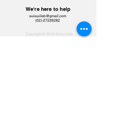
We're here to help
suiisuiilab@gmail.com
​(02)-27226282
Copyright © 2023 Suiisuiilab