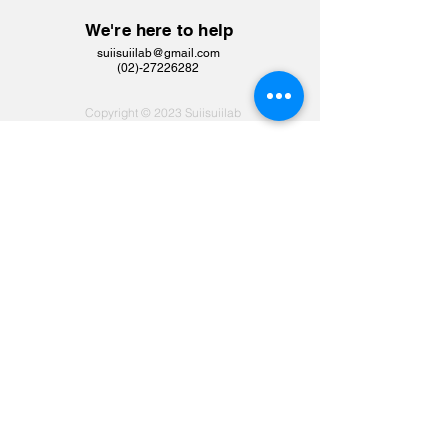
We're here to help
suiisuiilab@gmail.com
​(02)-27226282
Copyright © 2023 Suiisuiilab