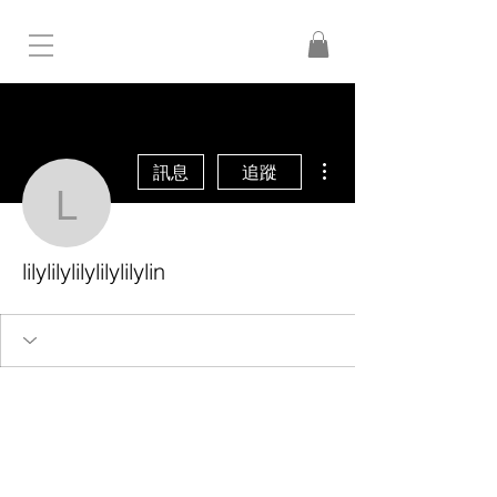
更多動作
訊息
追蹤
lilylilylilylilylilylin
lilylilylilylilylilylin