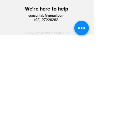
We're here to help
suiisuiilab@gmail.com
​(02)-27226282
Copyright © 2023 Suiisuiilab