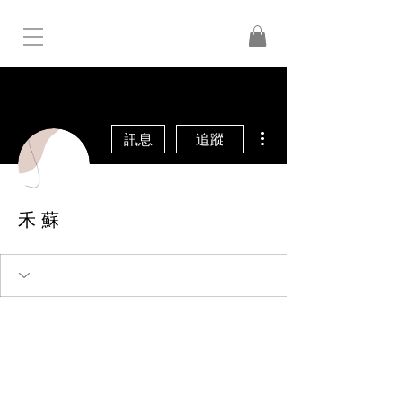
更多動作
訊息
追蹤
禾 蘇