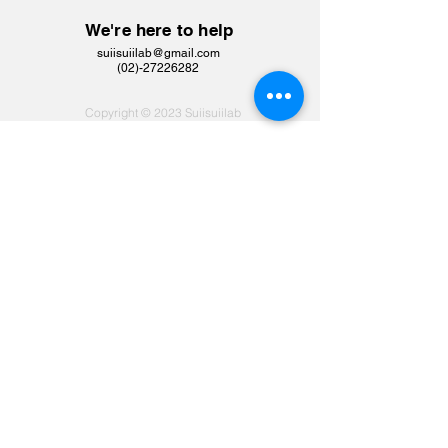
We're here to help
suiisuiilab@gmail.com
​(02)-27226282
Copyright © 2023 Suiisuiilab