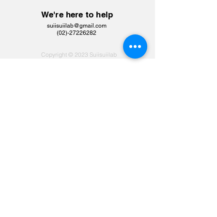
We're here to help
suiisuiilab@gmail.com
​(02)-27226282
Copyright © 2023 Suiisuiilab