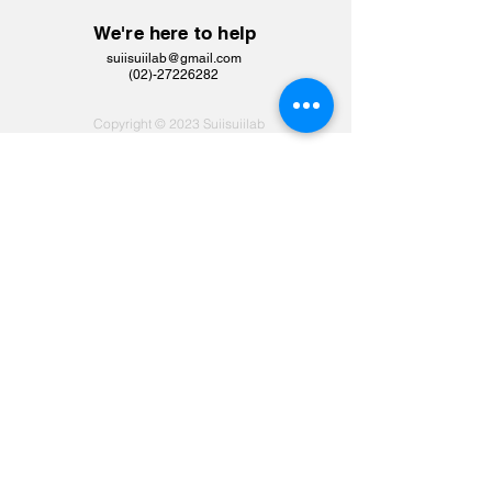
We're here to help
suiisuiilab@gmail.com
​(02)-27226282
Copyright © 2023 Suiisuiilab