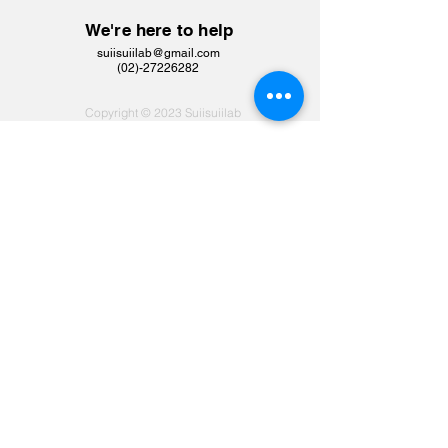
We're here to help
suiisuiilab@gmail.com
​(02)-27226282
Copyright © 2023 Suiisuiilab