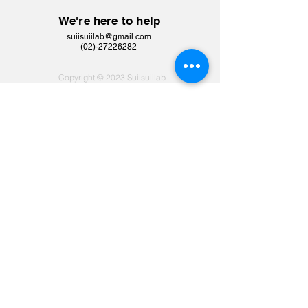
We're here to help
suiisuiilab@gmail.com
​(02)-27226282
Copyright © 2023 Suiisuiilab