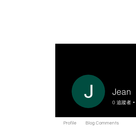
Jean
0
追蹤者
Profile
Blog Comments
Blog