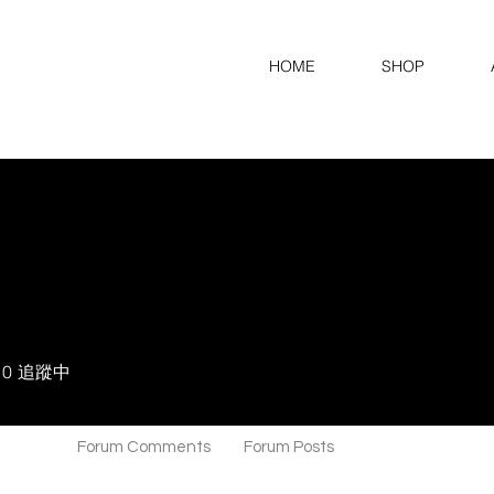
HOME
SHOP
0
追蹤中
 Likes
Forum Comments
Forum Posts