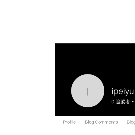
ipeiyu
ipeiyu
0
追蹤者
Profile
Blog Comments
Blog