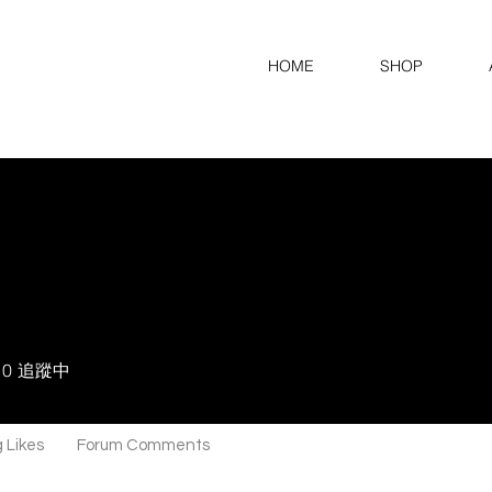
HOME
SHOP
0
追蹤中
 Likes
Forum Comments
Forum Posts