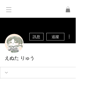
更多動作
訊息
追蹤
えぬた りゅう