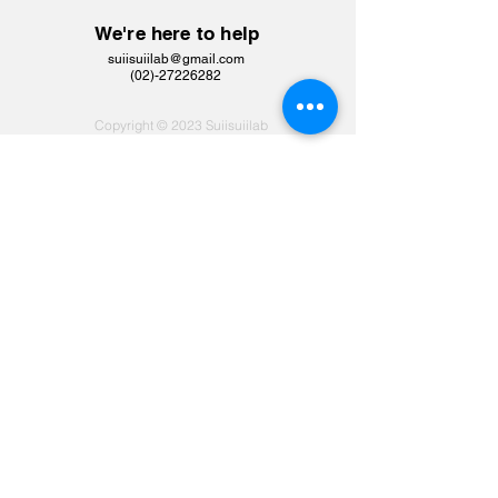
We're here to help
suiisuiilab@gmail.com
​(02)-27226282
Copyright © 2023 Suiisuiilab