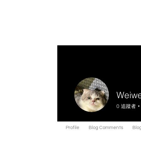
Weiwe
0
追蹤者
Profile
Blog Comments
Blog