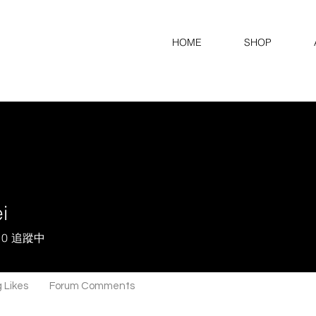
HOME
SHOP
i
0
追蹤中
 Likes
Forum Comments
Forum Posts