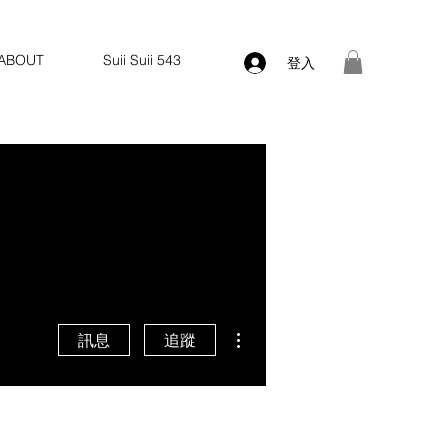
ABOUT
Suii Suii 543
登入
更多動作
訊息
追蹤