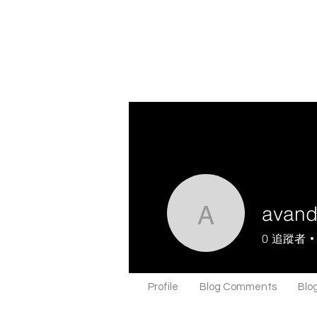
avan
avanda11
0
追蹤者
Profile
Blog Comments
Blog