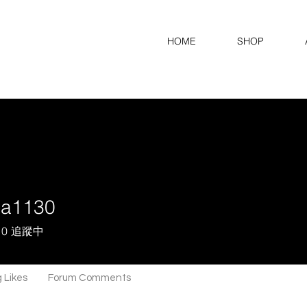
HOME
SHOP
da1130
30
0
追蹤中
 Likes
Forum Comments
Forum Posts