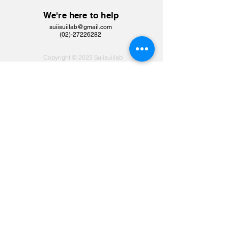
We're here to help
suiisuiilab@gmail.com
​(02)-27226282
Copyright © 2023 Suiisuiilab