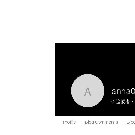
anna
anna091
0
追蹤者
Profile
Blog Comments
Blog