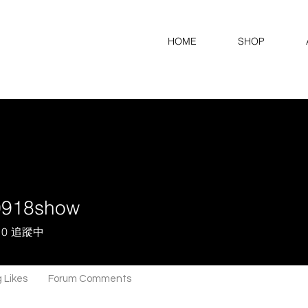
HOME
SHOP
0918show
8show
0
追蹤中
 Likes
Forum Comments
Forum Posts