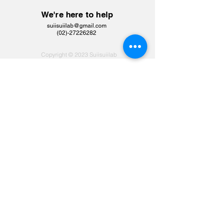
We're here to help
suiisuiilab@gmail.com
​(02)-27226282
Copyright © 2023 Suiisuiilab