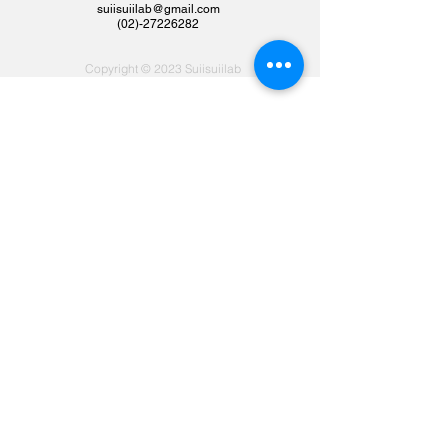
suiisuiilab@gmail.com
​(02)-27226282
Copyright © 2023 Suiisuiilab