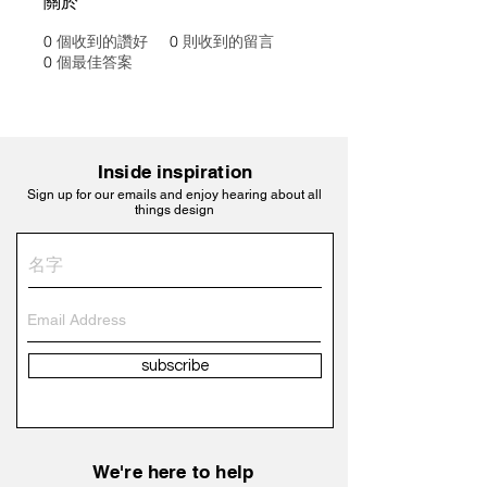
關於
0
個收到的讚好
0
則收到的留言
0
個最佳答案
Inside inspiration
Sign up for our emails and enjoy hearing about all
things design
subscribe
We're here to help