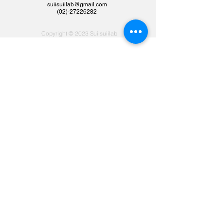
suiisuiilab@gmail.com
​(02)-27226282
Copyright © 2023 Suiisuiilab