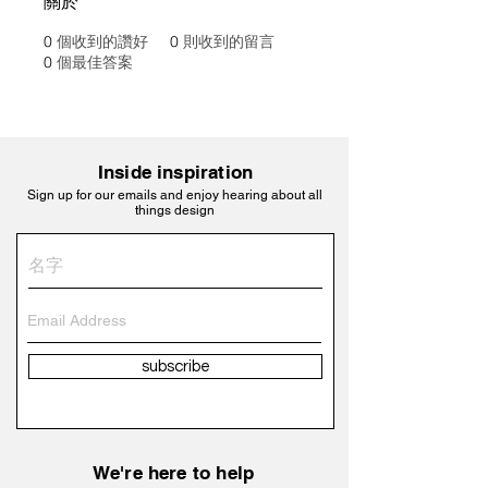
關於
0
個收到的讚好
0
則收到的留言
0
個最佳答案
Inside inspiration
Sign up for our emails and enjoy hearing about all
things design
subscribe
We're here to help