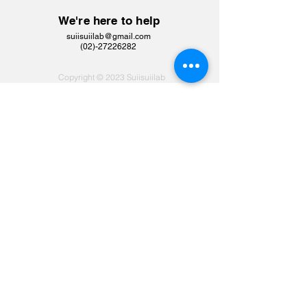
We're here to help
suiisuiilab@gmail.com
​(02)-27226282
Copyright © 2023 Suiisuiilab