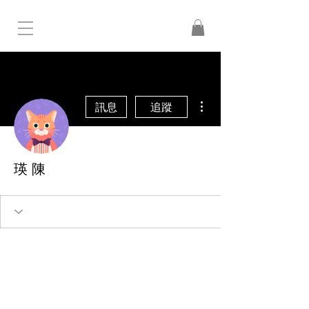
更多動作
訊息
追蹤
瑛 陳