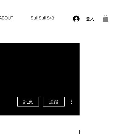
ABOUT
Suii Suii 543
登入
更多動作
訊息
追蹤