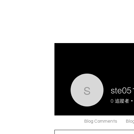
ste051
ste0511if
0
追蹤者
Profile
Blog Comments
Blog