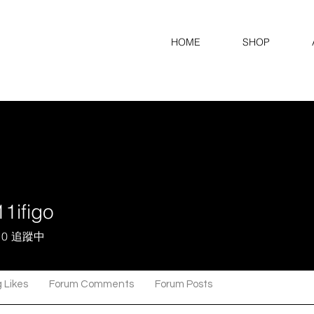
HOME
SHOP
1ifigo
igo
0
追蹤中
 Likes
Forum Comments
Forum Posts