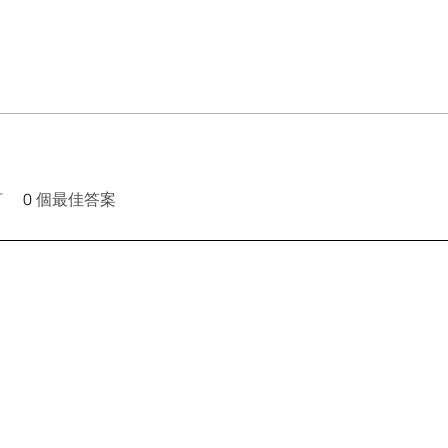
言
0
個最佳答案