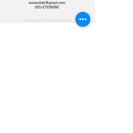
suiisuiilab@gmail.com
​(02)-27226282
Copyright © 2023 Suiisuiilab