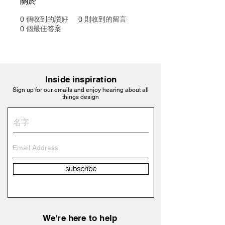
關於
0
個收到的讚好
0
則收到的留言
0
個最佳答案
Inside inspiration
Sign up for our emails and enjoy hearing about all
things design
subscribe
We're here to help