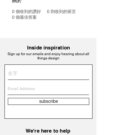
關於
0
個收到的讚好
0
則收到的留言
0
個最佳答案
Inside inspiration
Sign up for our emails and enjoy hearing about all
things design
subscribe
We're here to help