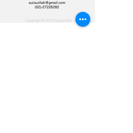
suiisuiilab@gmail.com
​(02)-27226282
Copyright © 2023 Suiisuiilab