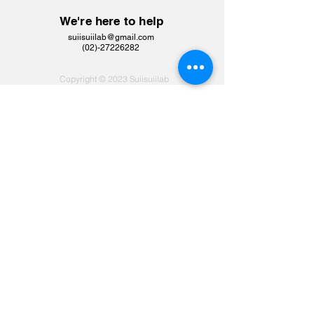
We're here to help
suiisuiilab@gmail.com
​(02)-27226282
Copyright © 2023 Suiisuiilab