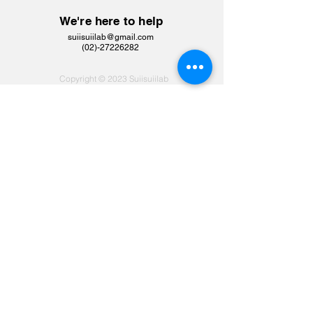
We're here to help
suiisuiilab@gmail.com
​(02)-27226282
Copyright © 2023 Suiisuiilab