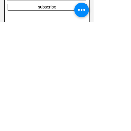
subscribe
We're here to help
suiisuiilab@gmail.com
​(02)-27226282
Copyright © 2023 Suiisuiilab