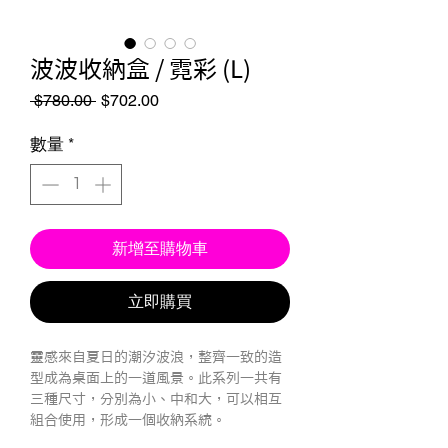
波波收納盒 / 霓彩 (L)
一
促
 $780.00 
$702.00
般
銷
價
價
數量
*
格
格
新增至購物車
立即購買
靈感來自夏日的潮汐波浪，整齊一致的造
型成為桌面上的一道風景。此系列一共有
三種尺寸，分別為小、中和大，可以相互
組合使用，形成一個收納系統。