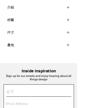
介紹
波波收納盒系列以波浪線條為單元，排列
材質
成不同的長度，並組合出三個最佳長寬比
例，可以依照物件的尺寸收納，讓桌面更
金屬、電鍍
有秩序之外，也能提升辦公效率。
尺寸
「霓彩」系列使用金屬電鍍工藝，經磨砂
霓彩(S) W10.3 x H8 x D5 cm
處理具有細緻勻郁的顆粒觸感，表面以金
產地
霓彩(M) W7.4 x H11 x D7.4 cm
黃色金屬質地為基底，伴隨著紅、藍、紫
霓彩(L) W18 x H5 x D10 cm
色調，隨角度變化反射五彩光澤，散發強
台灣
(商品尺寸皆為手工測量，可能會有些許誤
烈的裝飾藝術氣息。
差)
Inside inspiration
Sign up for our emails and enjoy hearing about all
things design