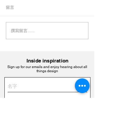
留言
2025文博會 : 
2025文博會 : 第二層展示
撰寫留言......
Inside inspiration
Sign up for our emails and enjoy hearing about all
things design
subscribe